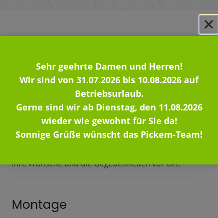
Was wir für Sie tun
Unsere Leistungen
Sehr geehrte Damen und Herren!
Wir sind von 31.07.2026 bis 10.08.2026 auf
Betriebsurlaub.
Gerne sind wir ab Dienstag, den 11.08.2026
wieder wie gewohnt für Sie da!
Planung
Sonnige Grüße wünscht das Pickem-Team!
Wir planen Ihr Projekt individuell. Angepasst an
Ihre Wünsche und die Gegebenheiten vor Ort.
Montage