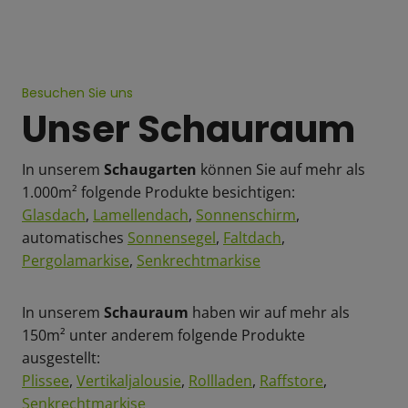
Besuchen Sie uns
Unser Schauraum
In unserem
Schaugarten
können Sie auf mehr als
1.000m² folgende Produkte besichtigen:
Glasdach
,
Lamellendach
,
Sonnenschirm
,
automatisches
Sonnensegel
,
Faltdach
,
Pergolamarkise
,
Senkrechtmarkise
In unserem
Schauraum
haben wir auf mehr als
150m² unter anderem folgende Produkte
ausgestellt:
Plissee
,
Vertikaljalousie
,
Rollladen
,
Raffstore
,
Senkrechtmarkise